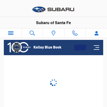
Subaru of Santa Fe
Skip to main content
Subaru of Santa Fe