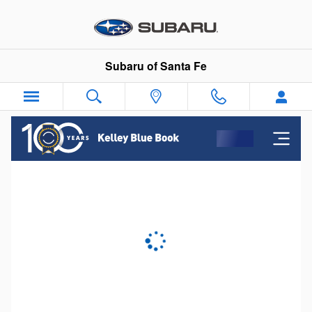
Subaru of Santa Fe
Skip to main content
Subaru of Santa Fe