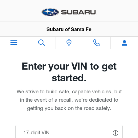
Subaru of Santa Fe
Skip to main content
Subaru of Santa Fe