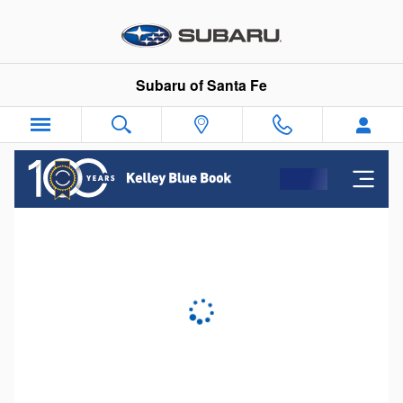
Subaru of Santa Fe
Skip to main content
Subaru of Santa Fe