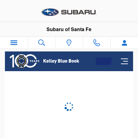
Subaru of Santa Fe
Skip to main content
Subaru of Santa Fe